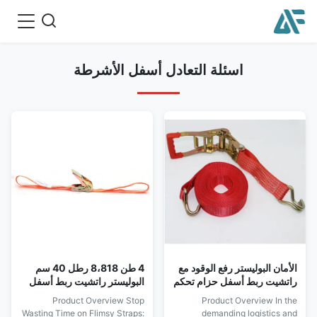
اسئلة التعادل أسفل الأشرطة
الأمان البوليستر رفع الوقود مع
4 طن 8،818 رطل 40 سم
راتشيت ربط أسفل حزام تحكم
البوليستر راتشيت ربط أسفل
مزدوج الوظائف الحمل للنقل
حزام مع ج مزورة الخطافات
Product Overview Stop
Product Overview In the
المهنية والبرمجة
Wasting Time on Flimsy Straps:
demanding logistics and