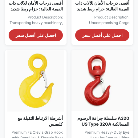
أقصى درجات الأمان للآلات ذات
أقصى درجات الأمان للآلات ذات
القيمة العالية: حزام ربط شديد
القيمة العالية: حزام ربط شديد
التحمل 50 مم
التحمل 50 مم
Product Description:
Product Description:
Transporting heavy machinery,
Uncompromising Cargo
industrial equipment, or
Security: The Ratchet Tie-
construction plant requires a
Down Strap Re-engineered for
احصل على أفضل سعر
احصل على أفضل سعر
lashing solution that offers
Professionals For logistics
uncompromising strength and
managers, truckers, and
reliability. Our Heavy-Duty
tradespeople in New Zealand,
Cargo Lashing Belt is
Europe, and North America, a
specifically engineered to meet
ratchet tie-down strap is a
the rigorous demands of
critical tool, not just an
professional logistics, ...
accessory. Standard straps
often ...
A320 سلسلة جرافة الرسوم
أشرطة الارتباط الثقيلة مع
المسالكية US Type 320A
كليفيس
سبيكة الفولاذ اللاصق القائم
Premium FE Clevis Grab Hook
Premium Heavy-Duty Eye
على القفل مع قفل الأمان
with Pear Link & Electric Boat
Hook for Secure Lifting