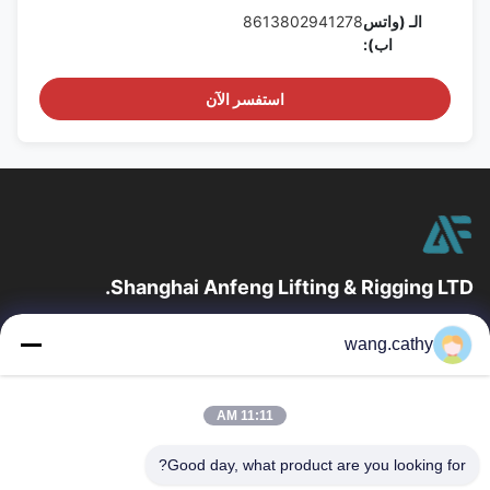
الـ (واتس
8613802941278
اب):
استفسر الآن
Shanghai Anfeng Lifting & Rigging LTD.
مع 20 عامًا من الخبرة في الصناعة ، نوفر لعملائنا منتجات الرفع والتزوير
wang.cathy
المتميزة وحلول الرفع المصممة خصيصًا.
روابط سريعة
11:11 AM
بيت
منتجات
أشرطة فيديو
معلومات عنا
Good day, what product are you looking for?
جولة في المعمل
مراقبة الجودة