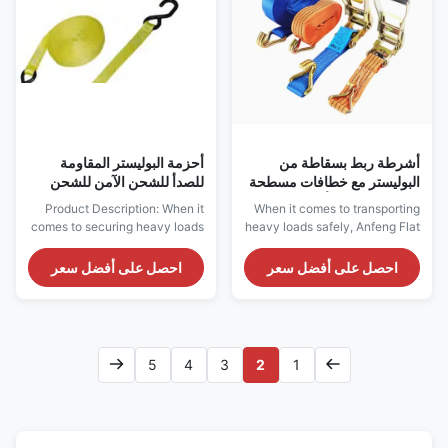
conditions. Designed ...
أشرطة ربط بسقاطة من
أحزمة البوليستر المقاومة
البوليستر مع خطافات مسطحة
للصدأ للشحن الآمن للشحن
شديدة التحمل لتأمين البضائع
Product Description: When it
When it comes to transporting
بثقة
comes to securing heavy loads
heavy loads safely, Anfeng Flat
during transportation, the Flat
Hooks Polyester Ratchet Tie
Hooks Polyester Ratchet Tie
Down Straps (Model: RA50-5T)
احصل على أفضل سعر
احصل على أفضل سعر
Down Straps With Protective
are the ultimate solution.
Sleeves are the ultimate
Designed for durability,
solution. These heavy-duty
strength, and reliability, these
ratchet straps provide a safe
heavy-duty ratchet straps
and reliable way to secure your
ensure your cargo stays secure
5
4
3
2
1
cargo, ensuring peace of mind
during transit, whether you're
while on ...
hauling ...