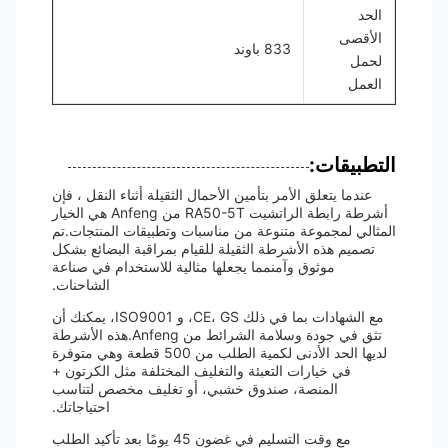
الحد
الأقصى
833 باوند
لحمل
العمل
التطبيقات:
عندما يتعلق الأمر بتأمين الأحمال الثقيلة أثناء النقل ، فإن
أشرطة رابطة الراتشيت RA50-5T من Anfeng هي الخيار
المثالي لمجموعة متنوعة من مناسبات وتطبيقات المنتجات.تم
تصميم هذه الأشرطة الثقيلة للقيام بمراقبة البضائع بشكل
موثوق وآمنمما يجعلها مثالية للاستخدام في صناعة
الشاحنات.
مع الشهادات بما في ذلك CE، GS، و ISO9001، يمكنك أن
تثق في جودة وسلامة الشرائط من Anfeng.هذه الأشرطة
لديها الحد الأدنى لكمية الطلب من 500 قطعة وهي متوفرة
في خيارات التعبئة والتغليف المختلفة مثل الكرتون +
المنصة، صندوق خشبي، أو تغليف مخصص لتناسب
احتياجاتك.
مع وقت التسليم في غضون 45 يومًا بعد تأكيد الطلب