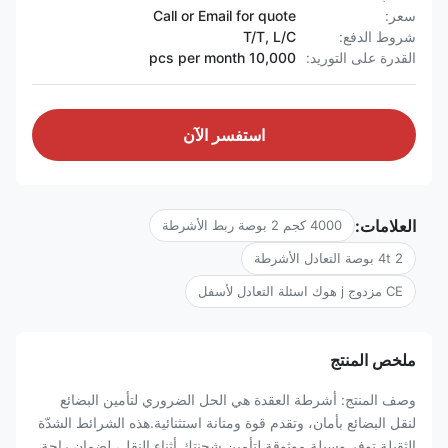
سعر:
Call or Email for quote
شروط الدفع:
T/T, L/C
القدرة على التوريد:
10,000 pcs per month
استفسر الآن
العلامات:
4000 كجم 2 بوصة ربط الأشرطة
4t 2 بوصة التعادل الأشرطة
CE مزدوج j هوك اسئلة التعادل لأسفل
ملخص المنتج
وصف المنتج: أشرطة العقدة هي الحل الضروري لتأمين البضائع
لنقل البضائع بأمان، وتقدم قوة ومتانة استثنائية.هذه الشرائط الشدّة
الثقيلة توفر وسيلة موثوقة لتأمين شحنتك أثناء النقل، لضمان راحة