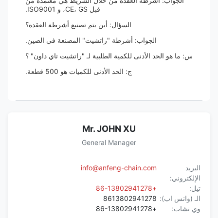
الجواب: أشرطة العقدة من خلال الشريط هي معتمدة من
قبل CE، GS، و ISO9001.
السؤال: أين يتم تصنيع أشرطة العقدة؟
الجواب: أشرطة "راتشيت" المصنعة في الصين.
س: ما هو الحد الأدنى للكمية الطلبية لـ "راتشيت تاي داون" ؟
ج: الحد الأدنى للكميات هو 500 قطعة.
Mr. JOHN XU
General Manager
البريد
info@anfeng-chain.com
الإلكتروني:
تيل:
+86-13802941278
الـ (واتس اب):
8613802941278
وي تشات:
+86-13802941278