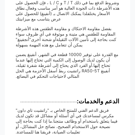
وشروط الدفع بما في ذلك T / T و L / C ، فإن الحصول على
هذه الأشرطة ذات الجودة العالية هو أمر مناسب وفعال.نطاق
الأسعار يختلفلذا يمكنك الاتصال بـ (أنفينغ) للحصول على
عرض يتناسب مع ميزانيتك
بفضل مقاومة الاحتكاك و مقاومة الطقس هذه الأشرطة
المقاومة للطقس هي متينة و موثوقة في أي ظروف سواء
كنت بحاجة إلى تأمين الآلات الثقيلةأو شحنة أخرى"أنجفينغ"
يمكن أن تتعامل مع هذه المهمة بسهولة
مع القدرة على توفير 10000 قطعة في الشهر، أنفينغ يضمن
أن يكون لديك الوصول إلى الكمية التي تحتاج إليها عندما
تحتاج إليها.أو الفرد الذي يحتاج إلى أشرطة شفرة ثقيلة،
أنفينغ RA50-5T راتشيت ربط أسفل الأحزمة هي الحل
المثالي لاحتياجات التحكم في البضائع.
الدعم والخدمات:
فريق الدعم الفني للمنتج الخاص بـ "راتشيت تاي داون"
مكرس لمساعدتك في أي أسئلة أو مشاكل قد تكون لديك
فيما يتعلق باستخدام أو وظائف منتجنا.ما إذا كنت بحاجة إلى
نصيحة حول الاستخدام الصحيح، نصائح حل المشاكل، أو
تعليمات الصيانة، فريقنا هنا للمساعدة.