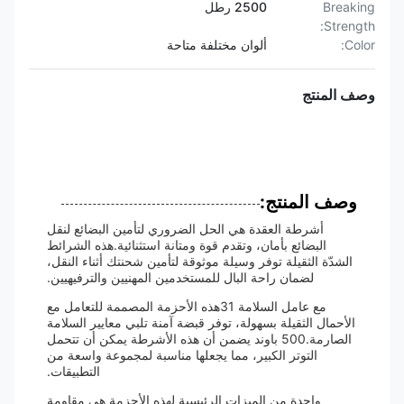
Breaking
2500 رطل
Strength:
Color:
ألوان مختلفة متاحة
وصف المنتج
وصف المنتج:
أشرطة العقدة هي الحل الضروري لتأمين البضائع لنقل
البضائع بأمان، وتقدم قوة ومتانة استثنائية.هذه الشرائط
الشدّة الثقيلة توفر وسيلة موثوقة لتأمين شحنتك أثناء النقل،
لضمان راحة البال للمستخدمين المهنيين والترفيهيين.
مع عامل السلامة 31هذه الأحزمة المصممة للتعامل مع
الأحمال الثقيلة بسهولة، توفر قبضة آمنة تلبي معايير السلامة
الصارمة.500 باوند يضمن أن هذه الأشرطة يمكن أن تتحمل
التوتر الكبير، مما يجعلها مناسبة لمجموعة واسعة من
التطبيقات.
واحدة من الميزات الرئيسية لهذه الأحزمة هي مقاومة