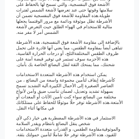
الأشعة فوق البنفسجية، والتي تسمح لها بالحفاظ على
سلامتها وقوتها حتى عند تعرضها لأشعة الشمس لفترات
طويلة.هذه المقاومة للأشعة فوق البنفسجية تضمن أن
الأشرطة تظل موثوقة ودائمة مع مرور الوقتمما يجعلها
مثالية للاستخدام في الهواء الطلق حيث التعرض لأشعة
الشمس أمر لا مفر منه.
بالإضافة إلى مقاومة الأشعة فوق البنفسجية، هذه الأشرطة
تتباهى أيضاً بمقاومة الطقس، مما يعني أنها قادرة على تحمل
ظروف الطقس المختلفةالثلج، أو درجات الحرارة القاسية،
هذه الأحزمة سوف تستمر في توفير قبضة آمنة على
شحنتك، مما يمنحك الثقة لنقل البضائع الخاصة بك بأمان.
يمكن استخدام هذه الأشرطة المتعددة الاستخدامات
كأشرطة إيقاف لتأمين مجموعة واسعة من البضائع ، من
العناصر الصغيرة إلى الأحمال الكبيرة.آلية التشديد تسمح
بسهولة تشديد وتعديل، لضمان تناسب ضيق وآمن لأنواع
مختلفة من البضائع سواء كنت تأمين الأثاث أو المعدات أو
الأمتعة،هذه الأشرطة توفر حلًا موثوقًا للحفاظ على ممتلكاتك
في مكانها أثناء النقل.
الاستثمار في هذه الأشرطة المضطربة هي خيار ذكي لأي
شخص ينقل البضائع بانتظام ويقدر السلامة
والموثوقيةمقاومة الطقس، و القدرات متعددة الاستخدامات
للقيود، هذه الأشرطة توفر حلًا شاملًا لتأمين حمولتك بثقة.