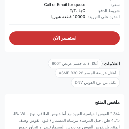
سعر:
Call or Email for quote
شروط الدفع:
T/T، L/C
القدرة على التوريد:
10000 قطعة شهريا
استفسر الآن
العلامات:
أغلال ذات جسم عريض 800T
أغلال عريضة للجسم ASME B30.26
تكبل من نوع القوس DNV
ملخص المنتج
3/4 " القوس القياسية القيود مع أماندبوس الطاقم، نوع JB، WLL
4.75 طن، حبل المرساة مرساة المسمار / قيود القوس وصف
المنتج بلديقوس القوس مع دبوس المسمارتلبي أو تتجاوز جميع