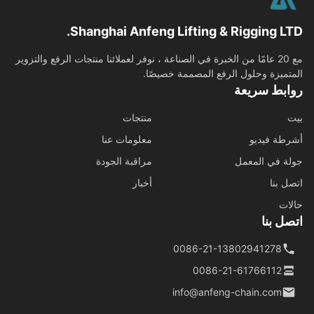
Shanghai Anfeng Lifting & Rigging LT
مع 20 عامًا من الخبرة في الصناعة ، نوفر لعملائنا منتجات الرفع والتزوير
تميزة وحلول الرفع المصممة خصيصًا.
ابط سريعة
منتجات
طة فيديو
معلومات عنا
ة في المعمل
مراقبة الجودة
ل بنا
أخبار
ات
ل بنا
0086-21-13802941278
0086-21-61766112
info@anfeng-chain.com