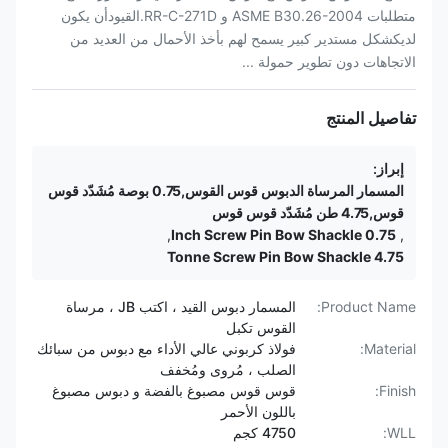
متطلبات ASME B30.26-2004 و RR-C-271D.القيودأن يكون
لديكشكل مستدير كبير يسمح لهم بأخذ الأحمال من العديد من
الاتجاهات دون تطوير حمولة ...
تفاصيل المنتج
إبراز:
المسمار المرساة الدبوس قوس القوس,0.75 بوصة مُشَدّد قوس
قوس,4.75 طن مُشَدّد قوس قوس
,
0.75 Inch Screw Pin Bow Shackle
,
4.75 Tonne Screw Pin Bow Shackle
Product Name:
المسمار دبوس القيد ، اكتب JB ، مرساة
القوس تكبل
Material:
فولاذ كربوني عالي الأداء مع دبوس من سبائك
الصلب ، مُروى ومُخفف
Finish:
قوس قوس مصبوغ بالفضة و دبوس مصبوغ
باللون الأحمر
WLL:
4750 كجم