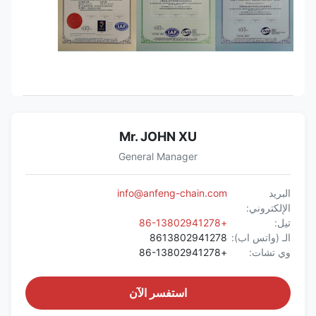
Mr. JOHN XU
General Manager
البريد
info@anfeng-chain.com
الإلكتروني:
تيل:
+86-13802941278
الـ (واتس اب):
8613802941278
وي تشات:
+86-13802941278
استفسر الآن