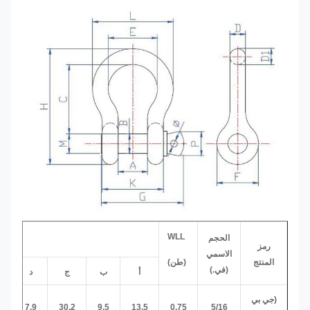
WLL
الحجم
رمز
الاسمي
المنتج
(طن)
(في.)
أ
ب
ج
د
D1
(جي بي
-
7.9
30.2
9.5
13.5
0.75
5/16