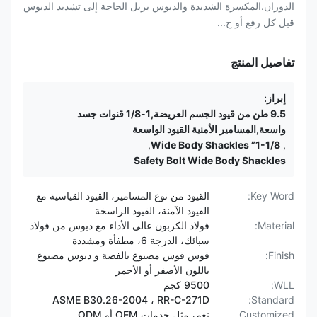
الدوران.المكسرة الشديدة والدبوس يزيل الحاجة إلى تشديد الدبوس
قبل كل رفع أو ح...
تفاصيل المنتج
إبراز:
9.5 طن من قيود الجسم العريضة,1-1/8 قنوات جسد
واسعة,المسامير الأمنية القيود الواسعة
,
1-1/8” Wide Body Shackles
,
Safety Bolt Wide Body Shackles
Key Word:
القيود من نوع المسامير، القيود القياسية مع
القيود الآمنة، القيود الراسخة
Material:
فولاذ الكربون عالي الأداء مع دبوس من فولاذ
سبائك، الدرجة 6، مطفأة ومشددة
Finish:
قوس قوس مصبوغ بالفضة و دبوس مصبوغ
باللون الأصفر أو الأحمر
WLL:
9500 كجم
ASME B30.26-2004 ، RR-C-271D
Standard:
Customized
نعم، مثل خدمات OEM أو ODM