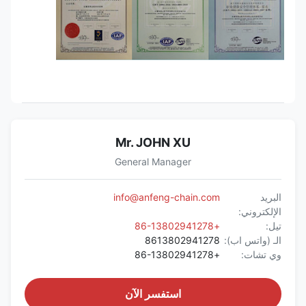
Mr. JOHN XU
General Manager
البريد
info@anfeng-chain.com
الإلكتروني:
تيل:
+86-13802941278
الـ (واتس اب):
8613802941278
وي تشات:
+86-13802941278
استفسر الآن