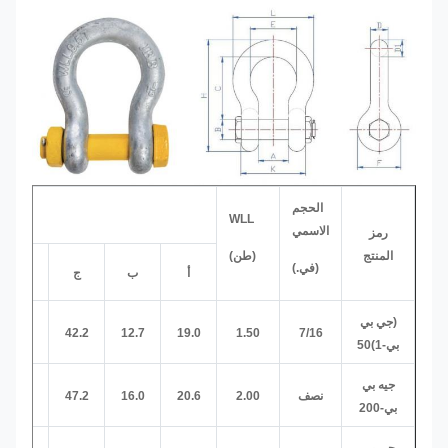
الحجم
WLL
الاسمي
رمز
المنتج
(طن)
(في.)
أ
ب
ج
د
1
(جي بي
11.2
42.2
12.7
19.0
1.50
7/16
بي-1)50
جيه بي
نصف
2.00
20.6
16.0
47.2
12.7
بي-200