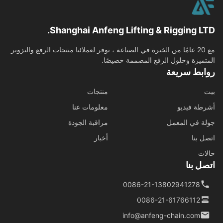
Shanghai Anfeng Lifting & Rigging LT
مع 20 عامًا من الخبرة في الصناعة ، نوفر لعملائنا منتجات الرفع والتزوير
تميزة وحلول الرفع المصممة خصيصًا.
ابط سريعة
منتجات
طة فيديو
معلومات عنا
ة في المعمل
مراقبة الجودة
ل بنا
أخبار
ات
ل بنا
0086-21-13802941278
0086-21-61766112
info@anfeng-chain.com