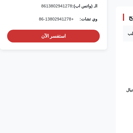
الـ (واتس اب):
8613802941278
ج
وي تشات:
+86-13802941278
استفسر الآن
بال