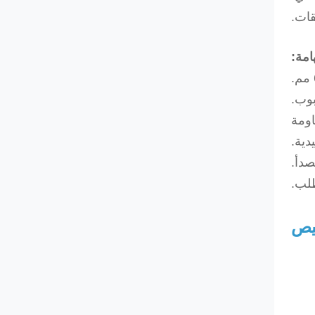
قات.
امة:
اومة
دية.
صدأ.
لب.
يص