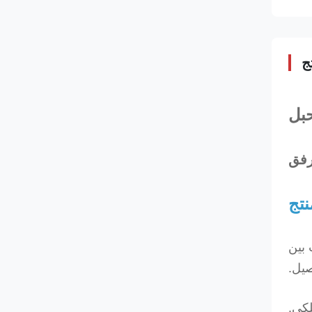
ج
حبل
رفق
تج
 بين
صيل.
لكي.