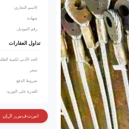
الاسم التجاري:
شهادة:
رقم الموديل:
تداول العقارات
الحد الأدنى لكمية الطل
سعر:
شروط الدفع:
القدرة على التوريد:
ا
س
ت
ف
س
ر
ا
ل
آ
ن