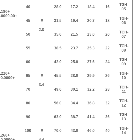
TGH-
40
28.0
17.2
18.4
16
05
0.180
+0.080.0000.00
TGH-
0
45
31.5
19.4
20.7
18
06
-2.8
TGH-
50
35.0
21.5
23.0
20
07
TGH-
55
38.5
23.7
25.3
22
08
TGH-
60
42.0
25.8
27.6
24
09
0.220
TGH-
0
65
45.5
28.0
29.9
26
+0.100.0000
10
-3.4
TGH-
70
49.0
30.1
32.2
28
11
TGH-
80
56.0
34.4
36.8
32
12
TGH-
90
63.0
38.7
41.4
36
13
TGH-
0
100
70.0
43.0
46.0
40
14
0.260
+0.120.0000
-4.4