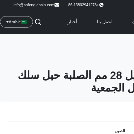
info@anfeng-chain.com
+86-13802941278
اتصل بنا
أخبار
Arabic
حديد الدكتايل 28 مم الصلبة حبل سلك
 الجمعية
الصين