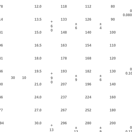
78
12.0
118
112
80
+
14
13.5
133
126
90
＋
±
±
6
6
4
0
41
15.0
148
140
100
96
16.5
163
154
110
41
18.0
178
168
120
+
46
19.5
193
182
130
＋
±
±
30
10
9
9
6
0
30
21.0
207
196
140
46
24.0
237
224
160
77
27.0
267
252
180
.94
30.0
296
280
200
＋
±
±
+
13
13
9