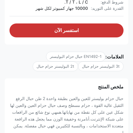
شروط الدفع:
T / T ، L / C.
القدرة على التوريد:
10000 جهاز كمبيوتر لكل شهر
استفسر الآن
العلامات:
EN1492-1 حبال حزام البوليستر
3t البوليستر حزام حبال
2t البوليستر حزام حبال
ملخص المنتج
حبال حزام بوليستر للعين والعين بطبقة واحدة 2 طن حبال الرفع
الثقيل عالية القوة ، حزام مسطح وصف حبال حزام العين والعين لها
شكل عين على كل نقطة من نهاياتها.همهي نوع شائع من الرافعات
على شبكة الإنترنت.أنامرنة وخفيفة الوزن مما يجعل هذه الرافعة
متعددة الاستخدامات ، وبالنسبة للكثيرين فهي حبال مفضلة. يمكن
ا...