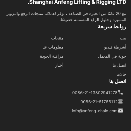
Shanghai Anfeng Lifting & Rigging LT
مع 20 عامًا من الخبرة في الصناعة ، نوفر لعملائنا منتجات الرفع والتزوير
تميزة وحلول الرفع المصممة خصيصًا.
ابط سريعة
منتجات
طة فيديو
معلومات عنا
ة في المعمل
مراقبة الجودة
ل بنا
أخبار
ات
ل بنا
0086-21-13802941278
0086-21-61766112
info@anfeng-chain.com