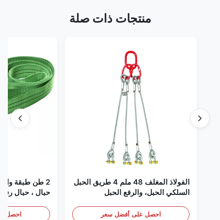
منتجات ذات صلة
الفولاذ المغلف 48 ملم 4 طريق الحبل
2 طن طبقة واحدة حز
السلكي الحبل، والرفع الحبل
حبال ، حبال رفع لا نها
احصل على أفضل سعر
احصل على أف