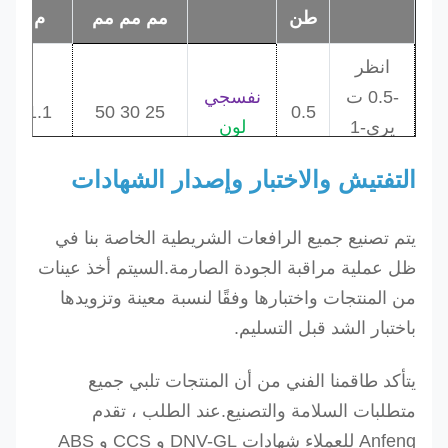
طن
مم مم مم
م
م
انظر
-0.5 ت
نفسجي
00
1.1
25 30 50
0.5
يرى
-1
لون
00
1.2
50 60 65
1
ت
أخضر
00
1.3
75 90 90
1.5
التفتيش والاختبار وإصدار الشهادات
يرى
-1.5
الأصفر
طن
يتم تصنيع جميع الرافعات الشريطية الخاصة بنا في
يرى
-2.0
ظل عملية مراقبة الجودة الصارمة.ال
سيتم أخذ عينات
ت
اللون
من المنتجات واختبارها وفقًا لنسبة معينة وتزويدها
00
1.4
100120120
2
يرى
-2.5
الرمادي
باختبار الشد قبل التسليم.
00
1.5
125150150
2.5
ت
أحمر
00
1.7
150180200
3
يتأكد طاقمنا الفني من أن المنتجات تلبي جميع
يرى
-3
بنى
متطلبات السلامة والتصنيع.عند الطلب ، تقدم
ت
Anfeng للعملاء شهادات DNV-GL و CCS و ABS