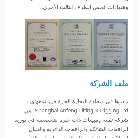
يرى
-4
وشهادات فحص الطرف الثالث الأخرى.
200
ت
4
أزرق
2.0
00
240240
يرى
-5
5
البرتقالي
2.2
00
250 300 -
ت
يمكن إنتاج أحجام أخرى عند الطلب
ملف الشركة
مقرها في منطقة التجارة الحرة في شنغهاي ،
Shanghai Anfeng Lifting & Rigging Ltd. هي
شركة تقنية ومبيعات ذات خبرة متخصصة في توريد
الرافعات الشائكة والرافعات الدائرية والحبال