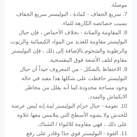
موصلة.
7. سريع الجفاف - كمادة ، البوليستر سريع الجفاف
بسبب خصائصه الكارهة للماء.
8. المقاومة والمتانة - بخلاف الأحماض ، فإن حبال
البوليستر مقاومة للعديد من المواد الكيميائية والزيوت
والرطوبة والشحوم.بالإضافة إلى ذلك ، فإن البوليستر
مقاوم لتلف الأشعة فوق البنفسجية.
9. الاحتفاظ بالشكل - من المعروف جيداً أن حبال
البوليستر حافظت على شكلها.هذا مفيد في حالة
وجود مساحة محدودة.كما أنه يقلل من مخاطر
الانكماش والتمدد.
10. نعومة - حبال حزام البوليستر لينة.إنه ليس عرضة
للخدش ولا يشوه الأسطح التي يتلامس معها.علاوة
على ذلك ، فهي مقاومة للالتواء / الشباك.
11. القوة - البوليستر قوي جدًا وقادر على رفع