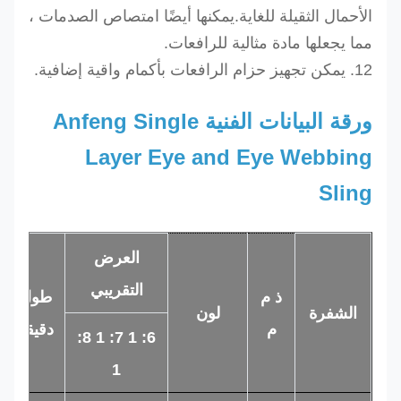
الأحمال الثقيلة للغاية.يمكنها أيضًا امتصاص الصدمات ،
مما يجعلها مادة مثالية للرافعات.
12. يمكن تجهيز حزام الرافعات بأكمام واقية إضافية.
ورقة البيانات الفنية Anfeng Single
Layer Eye and Eye Webbing
Sling
العرض
ال
التقريبي
ذ م
طول
الشفرة
لون
الا
م
دقيقة
6: 1 7: 1 8:
للط
1